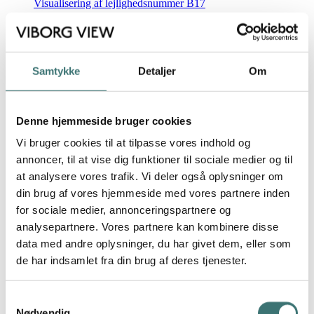
Visualisering af lejlighedsnummer B17
Visualisering af lejlighedsnummer B17
Samtykke
Detaljer
Om
Visualisering af lejlighedsnummer B17
Visualisering af lejlighedsnummer B17
Denne hjemmeside bruger cookies
Vi bruger cookies til at tilpasse vores indhold og
Visualisering af lejlighedsnummer B17
annoncer, til at vise dig funktioner til sociale medier og til
at analysere vores trafik. Vi deler også oplysninger om
Visualisering af lejlighedsnummer B17
din brug af vores hjemmeside med vores partnere inden
for sociale medier, annonceringspartnere og
Visualisering af lejlighedsnummer B17
analysepartnere. Vores partnere kan kombinere disse
data med andre oplysninger, du har givet dem, eller som
Visualisering af lejlighedsnummer B17
de har indsamlet fra din brug af deres tjenester.
Visualisering af lejlighedsnummer B17
Samtykkevalg
Nødvendig