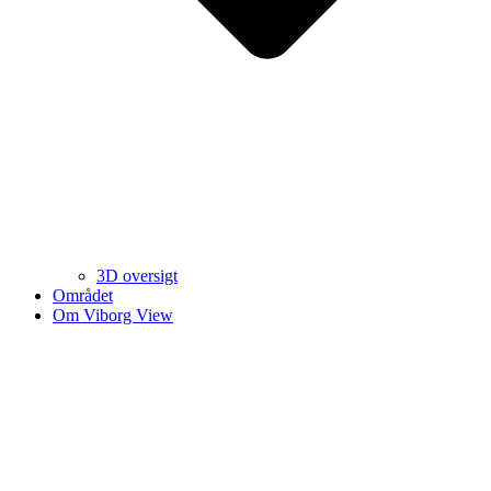
3D oversigt
Området
Om Viborg View