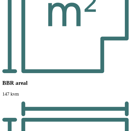
BBR areal
147 kvm