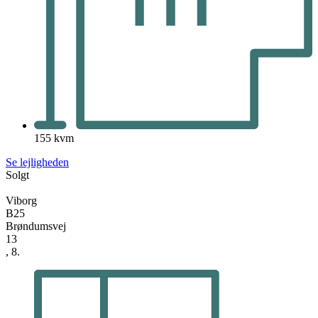
155 kvm
Se lejligheden
Solgt
Viborg
B25
Brøndumsvej
13
, 8.