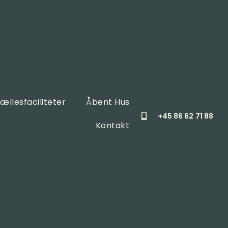
ællesfaciliteter
Åbent Hus
+45 86 62 71 88
Kontakt