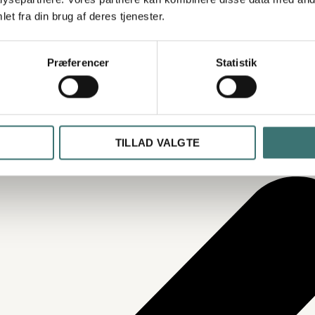
a viste lejlighed - derfor passer udsigterne ikke altid
et fra din brug af deres tjenester.
Præferencer
Statistik
TILLAD VALGTE