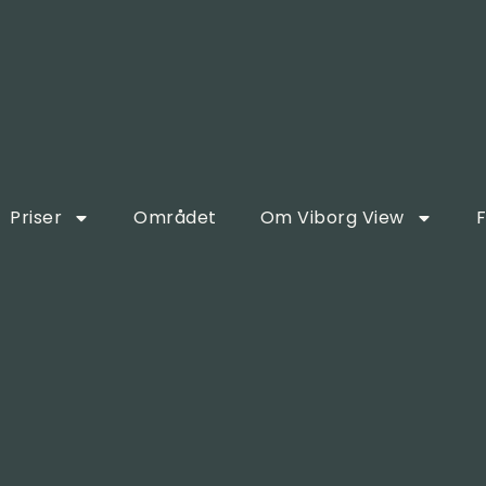
Priser
Området
Om Viborg View
F