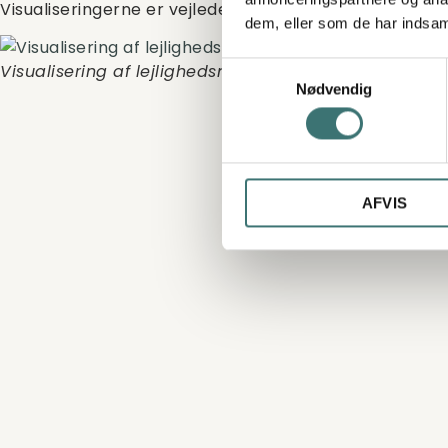
Visualiseringerne er vejledende og ikke nødvendigvis fr
dem, eller som de har indsaml
Visualisering af lejlighedsnummer A12
Samtykkevalg
Nødvendig
AFVIS