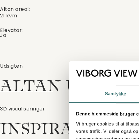
Altan areal:
21 kvm
Elevator:
Ja
Udsigten
ALTAN UDSIGT
Samtykke
3D visualiseringer
Denne hjemmeside bruger c
Vi bruger cookies til at tilpas
INSPIRATIONSG
vores trafik. Vi deler også 
annonceringspartnere og anal