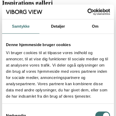
Inspirations galleri
Visualiseringerne er vejledende og ikke nødvendigvis fra viste
lejlighed - derfor passer udsigterne ikke altid
Samtykke
Detaljer
Om
Visualisering af lejlighedsnummer B21
Denne hjemmeside bruger cookies
Visualisering af lejlighedsnummer B21
Vi bruger cookies til at tilpasse vores indhold og
annoncer, til at vise dig funktioner til sociale medier og til
Visualisering af lejlighedsnummer B21
at analysere vores trafik. Vi deler også oplysninger om
din brug af vores hjemmeside med vores partnere inden
Visualisering af lejlighedsnummer B21
for sociale medier, annonceringspartnere og
analysepartnere. Vores partnere kan kombinere disse
Visualisering af lejlighedsnummer B21
data med andre oplysninger, du har givet dem, eller som
de har indsamlet fra din brug af deres tjenester.
Visualisering af lejlighedsnummer B21
Samtykkevalg
Visualisering af lejlighedsnummer B21
Nødvendig