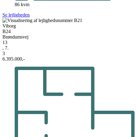
86 kvm
Se lejligheden
Viborg
B24
Brøndumsvej
13
, 7.
3
6.395.000,-