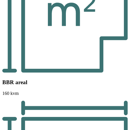
BBR areal
160 kvm