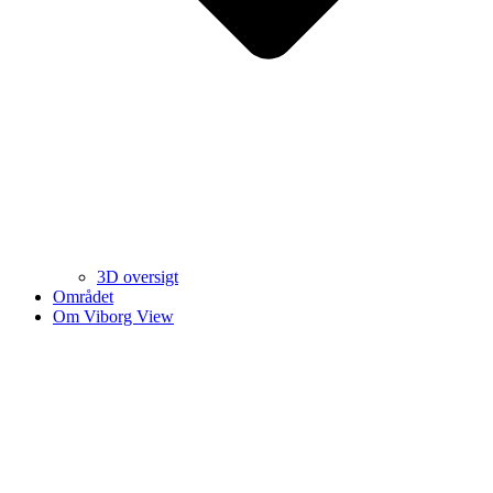
3D oversigt
Området
Om Viborg View