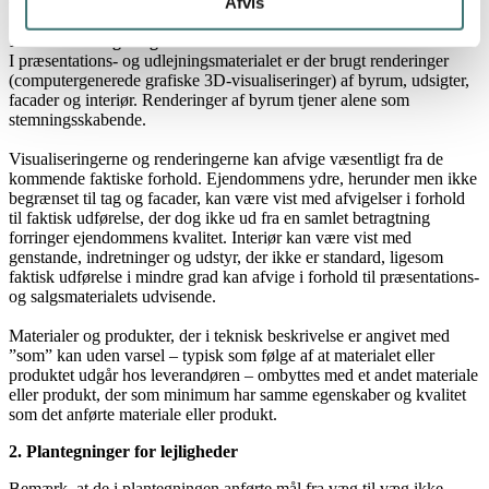
Afvis
1. Visualiseringer og viste materialer
I præsentations- og udlejningsmaterialet er der brugt renderinger
(computergenerede grafiske 3D-visualiseringer) af byrum, udsigter,
facader og interiør. Renderinger af byrum tjener alene som
stemningsskabende.
Visualiseringerne og renderingerne kan afvige væsentligt fra de
kommende faktiske forhold. Ejendommens ydre, herunder men ikke
begrænset til tag og facader, kan være vist med afvigelser i forhold
til faktisk udførelse, der dog ikke ud fra en samlet betragtning
forringer ejendommens kvalitet. Interiør kan være vist med
genstande, indretninger og udstyr, der ikke er standard, ligesom
faktisk udførelse i mindre grad kan afvige i forhold til præsentations-
og salgsmaterialets udvisende.
Materialer og produkter, der i teknisk beskrivelse er angivet med
”som” kan uden varsel – typisk som følge af at materialet eller
produktet udgår hos leverandøren – ombyttes med et andet materiale
eller produkt, der som minimum har samme egenskaber og kvalitet
som det anførte materiale eller produkt.
2. Plantegninger for lejligheder
Bemærk, at de i plantegningen anførte mål fra væg til væg ikke