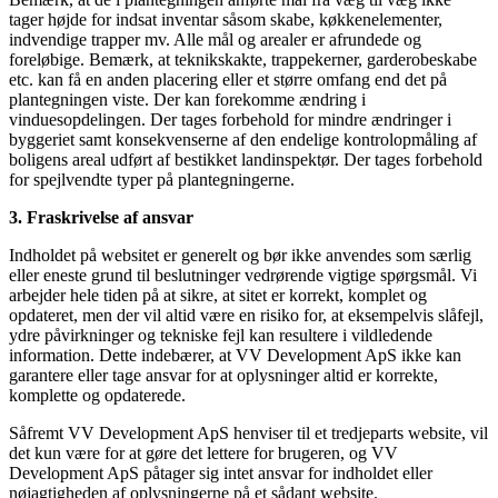
tager højde for indsat inventar såsom skabe, køkkenelementer,
indvendige trapper mv. Alle mål og arealer er afrundede og
foreløbige. Bemærk, at teknikskakte, trappekerner, garderobeskabe
etc. kan få en anden placering eller et større omfang end det på
plantegningen viste. Der kan forekomme ændring i
vinduesopdelingen. Der tages forbehold for mindre ændringer i
byggeriet samt konsekvenserne af den endelige kontrolopmåling af
boligens areal udført af bestikket landinspektør. Der tages forbehold
for spejlvendte typer på plantegningerne.
3. Fraskrivelse af ansvar
Indholdet på websitet er generelt og bør ikke anvendes som særlig
eller eneste grund til beslutninger vedrørende vigtige spørgsmål. Vi
arbejder hele tiden på at sikre, at sitet er korrekt, komplet og
opdateret, men der vil altid være en risiko for, at eksempelvis slåfejl,
ydre påvirkninger og tekniske fejl kan resultere i vildledende
information. Dette indebærer, at VV Development ApS ikke kan
garantere eller tage ansvar for at oplysninger altid er korrekte,
komplette og opdaterede.
Såfremt VV Development ApS henviser til et tredjeparts website, vil
det kun være for at gøre det lettere for brugeren, og VV
Development ApS påtager sig intet ansvar for indholdet eller
nøjagtigheden af oplysningerne på et sådant website.