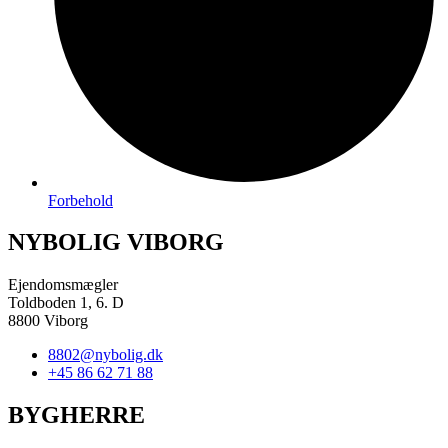
Forbehold
NYBOLIG VIBORG
Ejendomsmægler
Toldboden 1, 6. D
8800 Viborg
8802@nybolig.dk
+45 86 62 71 88
BYGHERRE