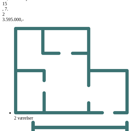
15
, 7.
2
3.595.000,-
2 værelser