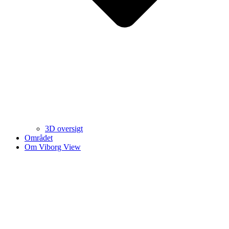
3D oversigt
Området
Om Viborg View