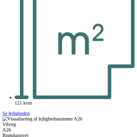
121 kvm
Se lejligheden
Viborg
A26
Brøndumsvej