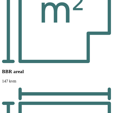
BBR areal
147 kvm