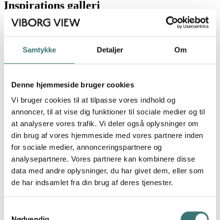
Inspirations galleri
Visualiseringerne er vejledende og ikke nødvendigvis fra viste
lejlighed - derfor passer udsigterne ikke altid
Samtykke
Detaljer
Om
Visualisering af lejlighedsnummer A26
Denne hjemmeside bruger cookies
Visualisering af lejlighedsnummer A26
Vi bruger cookies til at tilpasse vores indhold og
annoncer, til at vise dig funktioner til sociale medier og til
Visualisering af lejlighedsnummer A26
at analysere vores trafik. Vi deler også oplysninger om
din brug af vores hjemmeside med vores partnere inden
Visualisering af lejlighedsnummer A26
for sociale medier, annonceringspartnere og
analysepartnere. Vores partnere kan kombinere disse
Visualisering af lejlighedsnummer A26
data med andre oplysninger, du har givet dem, eller som
de har indsamlet fra din brug af deres tjenester.
Visualisering af lejlighedsnummer A26
Samtykkevalg
Visualisering af lejlighedsnummer A26
Nødvendig