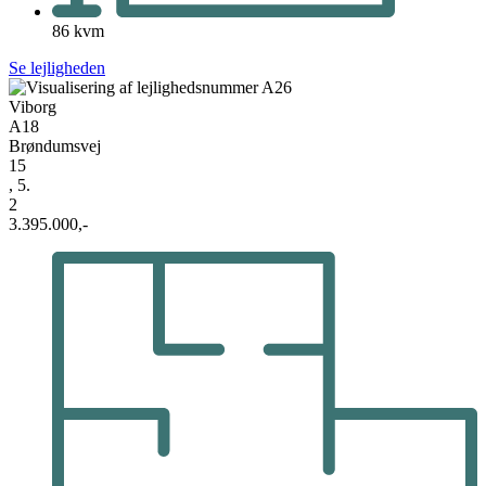
86 kvm
Se lejligheden
Viborg
A18
Brøndumsvej
15
, 5.
2
3.395.000,-