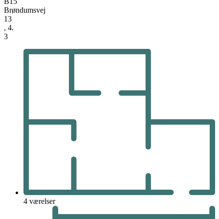
B15
Brøndumsvej
13
, 4.
3
4 værelser