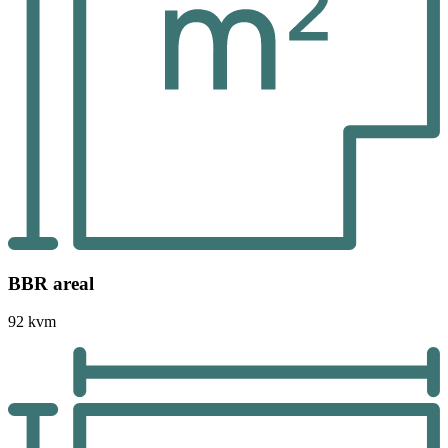
BBR areal
92 kvm