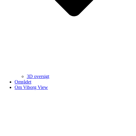
3D oversigt
Området
Om Viborg View