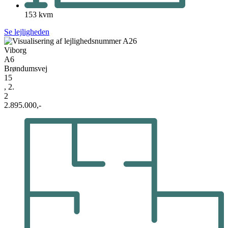
153 kvm
Se lejligheden
Viborg
A6
Brøndumsvej
15
, 2.
2
2.895.000,-