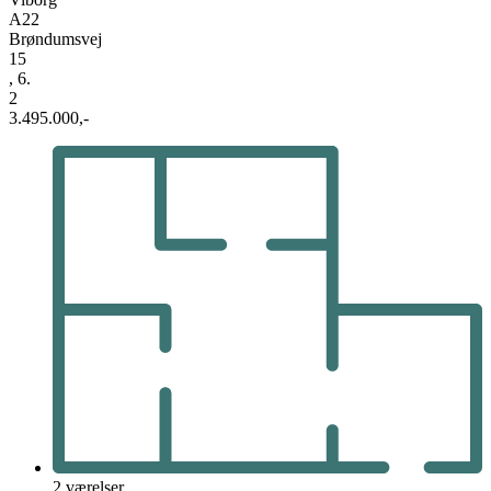
A22
Brøndumsvej
15
, 6.
2
3.495.000,-
2 værelser