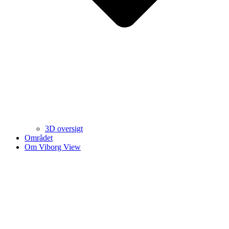
3D oversigt
Området
Om Viborg View