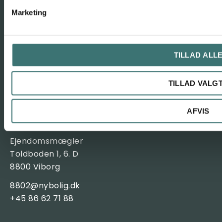
Marketing
JURIDISK
Privatlivspolitik
TILLAD ALL
Cookiepolitik
TILLAD VALG
Forbehold
AFVIS
NYBOLIG VIBORG
Ejendomsmægler
Toldboden 1, 6. D
8800 Viborg
8802@nybolig.dk
+45 86 62 71 88