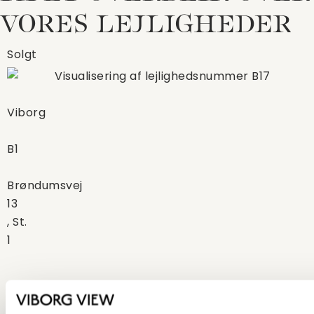
VORES LEJLIGHEDER
Solgt
Viborg
B1
Brøndumsvej
13
, St.
1
3 værelser
121 kvm