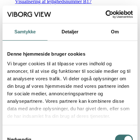
Visualisering af lejlighedsnummer B17
Visualisering af lejlighedsnummer B17
Samtykke
Detaljer
Om
Visualisering af lejlighedsnummer B17
Visualisering af lejlighedsnummer B17
Denne hjemmeside bruger cookies
Vi bruger cookies til at tilpasse vores indhold og
Visualisering af lejlighedsnummer B17
annoncer, til at vise dig funktioner til sociale medier og til
at analysere vores trafik. Vi deler også oplysninger om
Visualisering af lejlighedsnummer B17
din brug af vores hjemmeside med vores partnere inden
for sociale medier, annonceringspartnere og
Visualisering af lejlighedsnummer B17
analysepartnere. Vores partnere kan kombinere disse
data med andre oplysninger, du har givet dem, eller som
Visualisering af lejlighedsnummer B17
de har indsamlet fra din brug af deres tjenester.
Visualisering af lejlighedsnummer B17
Samtykkevalg
Nødvendig