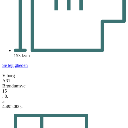
153 kvm
Se lejligheden
Viborg
A31
Brøndumsvej
15
, 8.
3
4.495.000,-