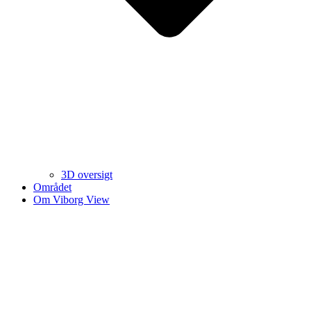
3D oversigt
Området
Om Viborg View