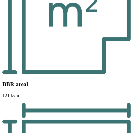
BBR areal
121 kvm